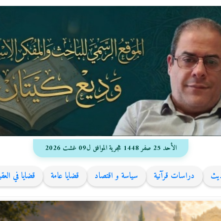
الأحد 25 صفر 1448 هجرية الموافق ل09 غشت 2026
ديث
دراسات قرآنية
سياسة و اقتصاد
قضايا عامة
قضايا في العق