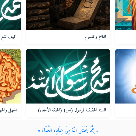
الناسخ والمنسوخ
كيف نتبع 
السنة الحقيقية للرسول (ص) (الحلقة الأخيرة)
الجهل والجها
« إِنَّمَا يَخْشَى اللَّهَ مِنْ عِبَادِهِ الْعُلَمَاءُ »