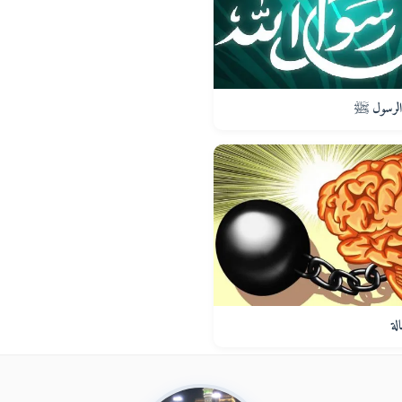
الرسول ﷺ
لة