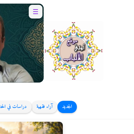
☰
الجديد
آراء فقهية
دراسات في الح